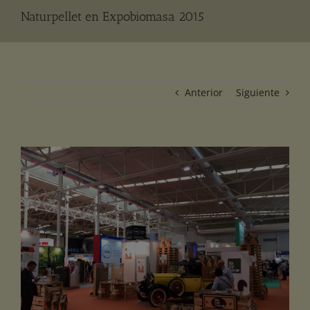
Naturpellet en Expobiomasa 2015
Anterior
Siguiente
Ver
imagen
más
grande