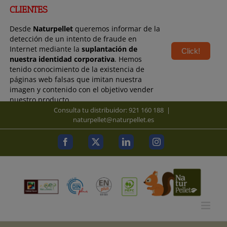
modal-check
modal-check
CLIENTES
Desde
Naturpellet
queremos informar de la
detección de un intento de fraude en
Internet mediante la
suplantación de
Click!
nuestra identidad corporativa
. Hemos
tenido conocimiento de la existencia de
páginas web falsas que imitan nuestra
imagen y contenido con el objetivo vender
nuestro producto.
Saltar
Consulta tu distribuidor: 921 160 188
|
al
naturpellet@naturpellet.es
contenido
Facebook
X
LinkedIn
Instagram