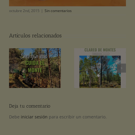
octubre 2nd, 2015
|
Sin comentarios
Artículos relacionados
El clareo de pinos: qué
l
¿De dónde viene la
es y por qué importa
n
madera de tu pellet?
en la cadena del pellet.
Deja tu comentario
Debe
iniciar sesión
para escribir un comentario.