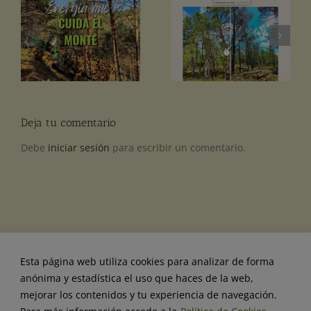
El clareo de pinos: qué
l
¿De dónde viene la
es y por qué importa
n
madera de tu pellet?
en la cadena del pellet.
Deja tu comentario
Debe
iniciar sesión
para escribir un comentario.
Esta página web utiliza cookies para analizar de forma
anónima y estadística el uso que haces de la web,
mejorar los contenidos y tu experiencia de navegación.
©
Naturpellet, S.L.
| Ctra. Segovia-Valladolid, Salida 60 -