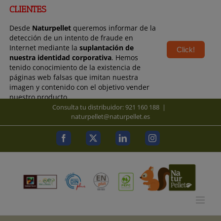
modal-check
modal-check
CLIENTES
Desde
Naturpellet
queremos informar de la
detección de un intento de fraude en
Internet mediante la
suplantación de
Click!
nuestra identidad corporativa
. Hemos
tenido conocimiento de la existencia de
páginas web falsas que imitan nuestra
imagen y contenido con el objetivo vender
nuestro producto.
Saltar
Consulta tu distribuidor: 921 160 188
|
al
naturpellet@naturpellet.es
contenido
Facebook
X
LinkedIn
Instagram