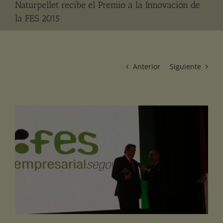
Naturpellet recibe el Premio a la Innovación de
la FES 2015
Anterior
Siguiente
Ver
imagen
más
grande