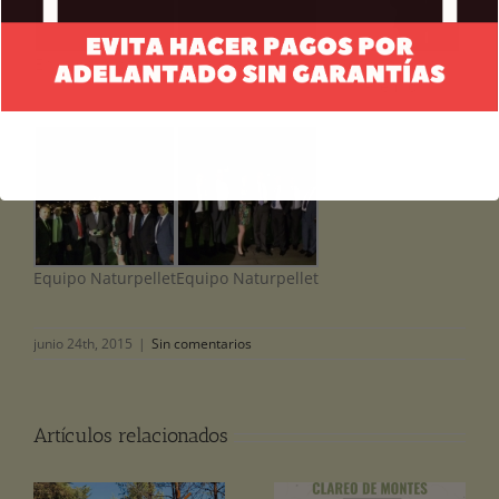
En la gran pantalla
En la gran pantalla
Recogiendo el
Premio
Equipo Naturpellet
Equipo Naturpellet
junio 24th, 2015
|
Sin comentarios
Artículos relacionados