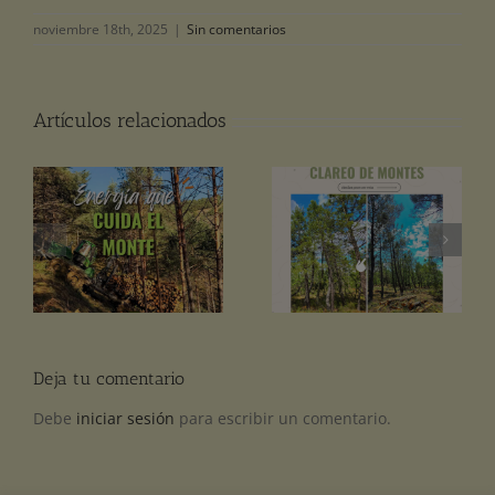
noviembre 18th, 2025
|
Sin comentarios
Artículos relacionados
El clareo de pinos: qué
l
¿De dónde viene la
es y por qué importa
n
madera de tu pellet?
en la cadena del pellet.
Deja tu comentario
Debe
iniciar sesión
para escribir un comentario.