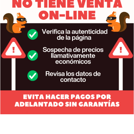
Mala evacuación de humos:
Una de las causas más
frecuentes del olor a humo es una evacuación
deficiente de los gases de combustión. Si el
conducto de salida de humos está sucio o mal
instalado, el humo puede quedar retenido o
incluso devolverse al interior del hogar. Para eso es
muy importante hacer una
limpieza completa
del
tubo de humos, al menos una vez por temporada.
Fugas en la estufa o caldera:
Con el tiempo, las
juntas de goma o fibra que sellan las puertas y
uniones de la estufa pueden deteriorarse. Esto
permite que el humo escape al ambiente en lugar
de seguir el conducto de salida. Es aconsejable
cambiar las juntas de las puertas para que el olor y
las pequeñas partículas de hollín no salgan.
También es recomendable comprobar que las
conexiones de los tubos estén bien selladas.
Pellets de baja calidad:
Usar un pellet de mala
calidad y no
certificado
, puede contener un elevado
contenido en humedad, finos o impurezas. Esto
provoca una combustión incompleta, lo que genera