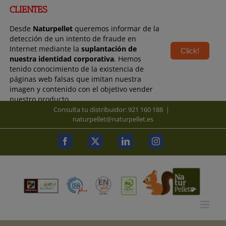
modal-check
modal-check
CLIENTES
Desde
Naturpellet
queremos informar de la
detección de un intento de fraude en
Internet mediante la
suplantación de
Click!
nuestra identidad corporativa
. Hemos
tenido conocimiento de la existencia de
páginas web falsas que imitan nuestra
imagen y contenido con el objetivo vender
nuestro producto.
Saltar
Consulta tu distribuidor: 921 160 188
|
al
naturpellet@naturpellet.es
contenido
Facebook
X
LinkedIn
Instagram