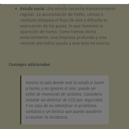
más humo y olor desagradable.
Estufa sucia:
Una estufa necesita mantenimiento
regular. La acumulación de hollín, ceniza o
residuos bloquea el flujo de aire y dificulta la
evacuación de los gases, lo que favorece la
aparición de humo. Como hemos dicho
anteriormente, una limpieza profunda y una
revisión periódica ayuda a que esto no ocurra.
Consejos adicionales
Ventila la sala donde esté la estufa si huele
a humo, y no ignores el olor: puede ser
señal de monóxido de carbono. Considera
instalar un detector de CO2 por seguridad.
Y en caso de no identificar el problema,
contacta a un técnico que pueda ayudarte
a resolver la incidencia.