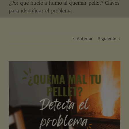
¿Por qué huele a humo al quemar pellet? Claves
para identificar el problema
Anterior
Siguiente
Ver
imagen
más
grande