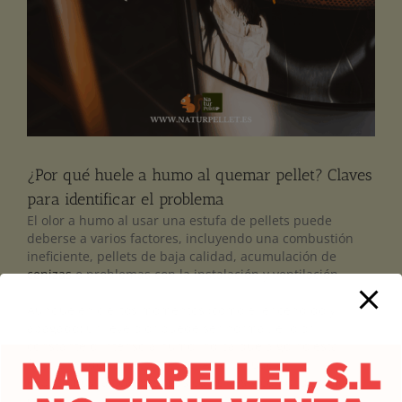
¿Por qué huele a humo al quemar pellet? Claves
para identificar el problema
El olor a humo al usar una estufa de pellets puede
deberse a varios factores, incluyendo una combustión
ineficiente, pellets de baja calidad, acumulación de
cenizas
o problemas con la instalación y ventilación.
Aunque en ciertos momentos (como el encendido y
apagado) un leve olor puede ser normal, el olor
constante o intenso a humo indica que algo no está
funcionando correctamente. A continuación, te
explicamos las causas más comunes y cómo identificar
cada una.